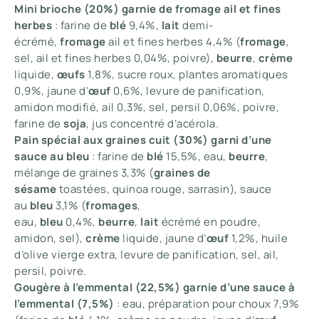
Mini brioche (20%) garnie de fromage ail et fines
herbes
: farine de
blé
9,4%,
lait
demi-
écrémé,
fromage
ail et fines herbes 4,4% (
fromage
,
sel, ail et fines herbes 0,04%, poivre),
beurre
,
crème
liquide,
œufs
1,8%, sucre roux, plantes aromatiques
0,9%, jaune d’
œuf
0,6%, levure de panification,
amidon modifié, ail 0,3%, sel, persil 0,06%, poivre,
farine de
soja
, jus concentré d’acérola.
Pain spécial aux graines cuit (30%) garni d’une
sauce au bleu
: farine de
blé
15,5%, eau,
beurre
,
mélange de graines 3,3% (
graines de
sésame
toastées, quinoa rouge, sarrasin), sauce
au
bleu
3,1% (
fromages
,
eau,
bleu
0,4%,
beurre
,
lait
écrémé en poudre,
amidon, sel),
crème
liquide, jaune d’
œuf
1,2%, huile
d’olive vierge extra, levure de panification, sel, ail,
persil, poivre.
Gougère à l’emmental (22,5%) garnie d’une sauce à
l’emmental (7,5%)
: eau, préparation pour choux 7,9%