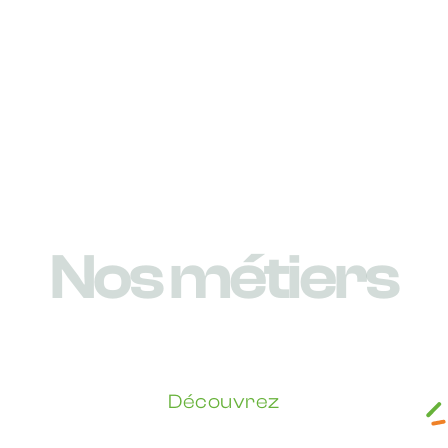
N
o
s
m
é
t
i
e
r
s
Découvrez
Nos différents métiers