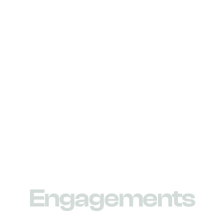
E
n
g
a
g
e
m
e
n
t
s