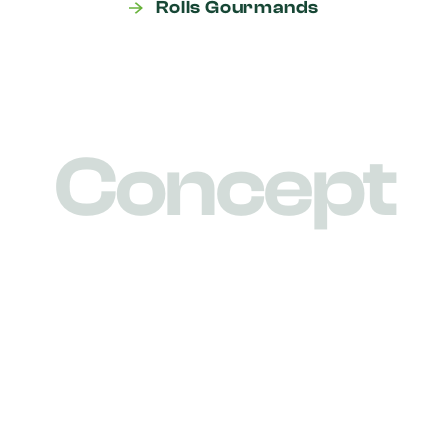
Rolls Gourmands
C
o
n
c
e
p
t
Le Salad’Bar