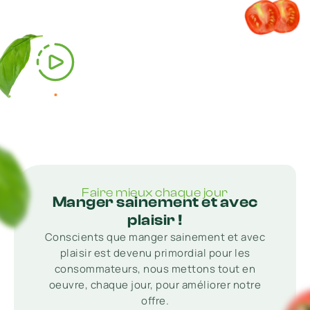
l
’
e
n
v
i
r
o
n
e
m
e
n
t
r
REGARDER LA VIDÉO DE PRÉSENTATION
Faire mieux chaque jour
Manger sainement et avec
plaisir !
Conscients que manger sainement et avec
plaisir est devenu primordial pour les
consommateurs, nous mettons tout en
oeuvre, chaque jour, pour améliorer notre
offre.