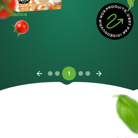
DÉCOUVRIR NOS PRODUITS, C'EST PAR ICI !
DÉCOUVREZ
Nos
salades
1
Nos valeurs
E
n
g
a
g
é
p
o
u
r
C