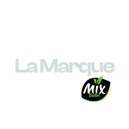
L
a
M
a
r
q
u
e