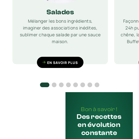
Salades
Mélanger les bons ingrédients,
Façonné
imaginer des associations inédites,
24h pu
sublimer chaque salade par une sauce
chêne, l
maison.
Buffe
EN SAVOIR PLUS
Bon à savoir !
Des recettes
en évolution
constante